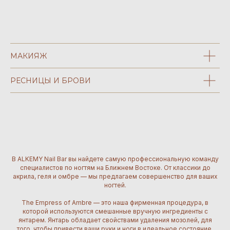
МАКИЯЖ
#alkemy
#hairmixology
РЕСНИЦЫ И БРОВИ
⬥ Подписывайтесь на наш Instagram ⬥
В ALKEMY Nail Bar вы найдете самую профессиональную команду
специалистов по ногтям на Ближнем Востоке. От классики до
акрила, геля и омбре — мы предлагаем совершенство для ваших
ногтей.
The Empress of Ambre — это наша фирменная процедура, в
которой используются смешанные вручную ингредиенты с
янтарем. Янтарь обладает свойствами удаления мозолей, для
того, чтобы привести ваши руки и ноги в идеальное состояние.