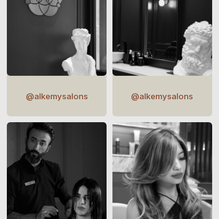
ATLANTIS THE ROYAL
Crescent Road
The Palm Jumeirah
Dubai UAE
+971 54 793 1799
ONE ZA'ABEEL
One & Only
One Za'abeel
Dubai UAE
+971 50 191 7380